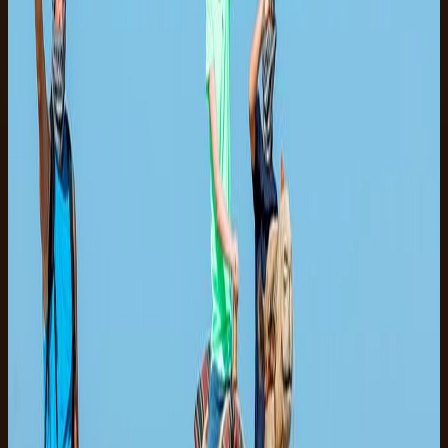
Fotos
Ridestøvler
Drikkepenge
Din dag, trin for trin
Tiderne er vejledende. Din guide bekræfter den præcise plan ved
booking.
1
00:00
Afhentning
Transfer fra dit Sharm-hotel til rideskolen.
2
00:30