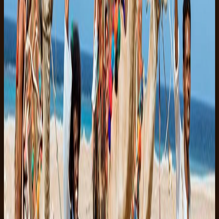
5
01:45
Hjemtur
Transfer tilbage til hotellet.
Tur FAQ
Spørgsmål før du booker?
Vi holder siden enkel, men hele FAQ er klar, når du har brug for
den. Åbn svarene om afhentning, påklædning, sikkerhed, betaling
og spørgsmål til begyndere.
Skriv til os
Se alle spørgsmål
7
RESERVÉR · GRATIS AFBESTILLING
Fra