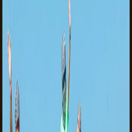
lys.
Passer til par, soloryttere og begyndere, da teamet justerer
tempo og rute efter gruppen. Tag lukkede sko og en hat, og
fortæl os din erfaring, så vi kan give dig den rigtige hest.
Hvad er inkluderet
INKLUDERET
Hotelafhentning og -retur
Tilpasset hest og guide
Hjelm
Vand
IKKE INKLUDERET