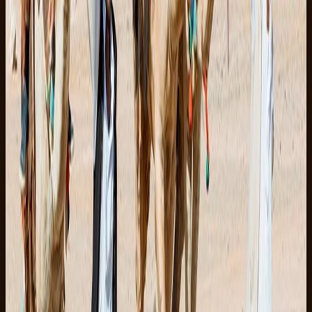
EUR 28
per voksen
EUR 18
per barn
DATO
fre. 7. aug. 2026
Afhentningstidspunkt
07:30
16:30
👥
Voksne
2
🧒
Børn (7-17 år)
0
Afhentning
Total
EUR 56
Reservér nu. Betal ved ankomst