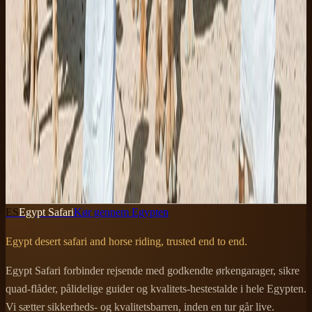
Jeep safari Sinai-bjerge Sharm
En dag i 4x4 gennem Sinai-canyons og beduinstier
6h
Moderat
Fra
EUR 40
Fra
EUR 28
per voksen
Gratis aflysning
Reserver nu
ES
Egypt Safari
Kør gennem Egypten
Egypt desert safari and horse riding, trusted end to end.
Egypt Safari forbinder rejsende med godkendte ørkengarager, sikre
quad-flåder, pålidelige guider og kvalitets-hestestalde i hele Egypten.
Vi sætter sikkerheds- og kvalitetsbarren, inden en tur går live.