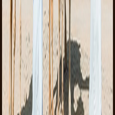
3h
Let
Fra
EUR 20
BEDSTE VALUTA
5
(
4
)
Sharm El Sheikh
Super Safari Sharm El Sheikh
Quad, kamel, beduincamp og Sinai-solnedgang
5h
Moderat
Fra
EUR 25
Sinai-valg
Sharm El Sheikh