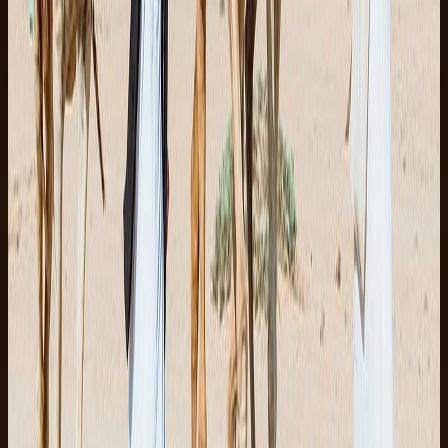
Intet kort kræves
·
Gratis afbestilling op til 24 timer før
Licenseret operatør
·
Fuld forsikring inkluderet
Spørgsmål om denne tur? WhatsApp os · svar på under 5 min
Måske kan du også lide
Sharm El Sheikh
SINAI-FAVORIT
4.8
(
4
)
Sharm El Sheikh
Sharm El Sheikh ATV quad og kamelridning
Sinai-bjerge, quad-spor og et kamelstop