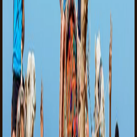
Hesteval
Mød guiden og din hest.
3
00:45
Ørkenridning
Guidet tur på rolige Sinai-stier.
4
01:30
Fotostop
Kort stop til billeder i ørkenens eller strandens lys.