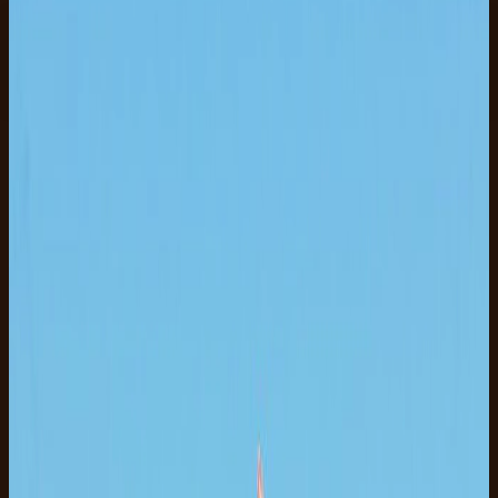
2h
Let
7+ år
Forside
Ture
Sharm El Sheikh
Hesteridning Sharm El Sheikh
Om denne safari
Guidet hesteridning i Sharm El Sheikh med ørken- og
strandudsigt, tilpassede heste og afhentning fra 28 EUR.
Det er den rolige version af en aktivdag i Sharm. Du matches
med en hest, der passer til dit niveau, følger guiden ad en
ørkensti med Sinai-bjergeudsigt og slutter tæt på Rødehavets