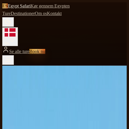
ES
Egypt Safari
Kør gennem Egypten
Ture
Destinationer
Om os
Kontakt
da
Se alle ture
Book nu
Se alle ture
Rolig
Sharm El Sheikh
·
Rideoplevelse
Hesteridning Sharm El Sheikh
En rolig tur mellem Sinai-ørken og Rødehavets lys