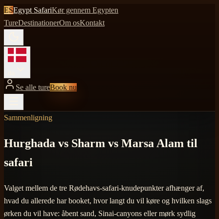
ES
Egypt Safari
Kør gennem Egypten
Ture
Destinationer
Om os
Kontakt
da
Se alle ture
Book nu
Sammenligning
Hurghada vs Sharm vs Marsa Alam til
safari
Valget mellem de tre Rødehavs-safari-knudepunkter afhænger af,
hvad du allerede har booket, hvor langt du vil køre og hvilken slags
ørken du vil have: åbent sand, Sinai-canyons eller mørk sydlig