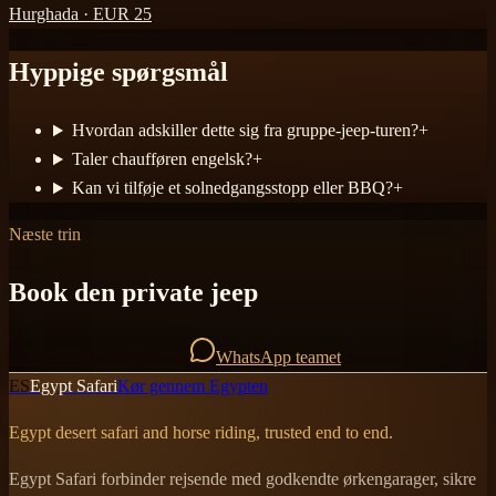
Hurghada
· EUR
25
Hyppige spørgsmål
Hvordan adskiller dette sig fra gruppe-jeep-turen?
+
Taler chaufføren engelsk?
+
Kan vi tilføje et solnedgangsstopp eller BBQ?
+
Næste trin
Book den private jeep
Book den private jeep
WhatsApp teamet
ES
Egypt Safari
Kør gennem Egypten
Egypt desert safari and horse riding, trusted end to end.
Egypt Safari forbinder rejsende med godkendte ørkengarager, sikre