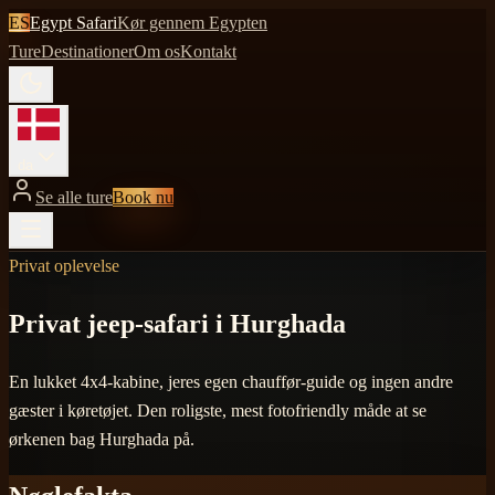
ES
Egypt Safari
Kør gennem Egypten
Ture
Destinationer
Om os
Kontakt
da
Se alle ture
Book nu
Privat oplevelse
Privat jeep-safari i Hurghada
En lukket 4x4-kabine, jeres egen chauffør-guide og ingen andre
gæster i køretøjet. Den roligste, mest fotofriendly måde at se
ørkenen bag Hurghada på.