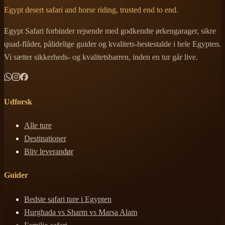
Egypt desert safari and horse riding, trusted end to end.
Egypt Safari forbinder rejsende med godkendte ørkengarager, sikre
quad-flåder, pålidelige guider og kvalitets-hestestalde i hele Egypten.
Vi sætter sikkerheds- og kvalitetsbarren, inden en tur går live.
Udforsk
Alle ture
Destinationer
Bliv leverandør
Guider
Bedste safari ture i Egypten
Hurghada vs Sharm vs Marsa Alam