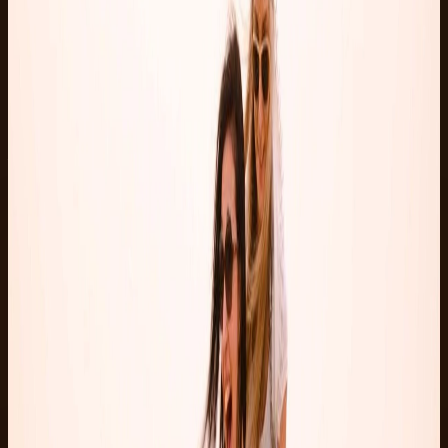
选择这个半日刺激体验，感受真正偏远的沙漠氛围。情
侣、朋友和小团队都会喜欢，因为节奏有向导把控，而且
大多数日子里沙漠几乎是空旷的。
包含内容
包含
酒店往返接送
ATV Quad 骑行
安全简介及头盔
沙漠向导
Bedouin 茶
不包含