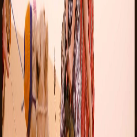
5
02:45
返回酒店
乘车返回您的酒店。
行程常见问题
预订前有疑问？
页面保持简洁，但完整的常见问题随时可查。点开关于接送、
着装、安全、付款及新手问题的解答。
联系我们
查看全部问题
7
立即预留 · 免费取消
起
EUR 35