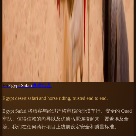
穿越埃及最荒野沙漠的一日 4x4 之旅
5h
简单
起
EUR 50
起
EUR 35
每位成人
免费取消
立即预订
ES
Egypt Safari
纵横埃及
Egypt desert safari and horse riding, trusted end to end.
Egypt Safari 将旅客与经过严格审核的沙漠车行、安全的 Quad
车队、值得信赖的向导以及优质马厩连接起来，覆盖埃及全
境。我们在任何骑行项目上线前设定安全和质量标准。