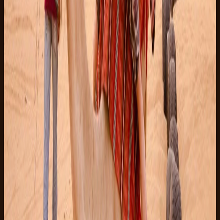
无需信用卡
·
24小时前免费取消
持牌运营商
·
含全额保险
关于此旅游项目有疑问？WhatsApp 联系我们 · 5 分钟内回复
你可能也感兴趣
Marsa Alam
远离人群
5
(
4
)
Marsa Alam
Marsa Alam 超级沙漠游
东部沙漠的原始荒野，更宁静的赛道，更辽阔的天空
5h
中等