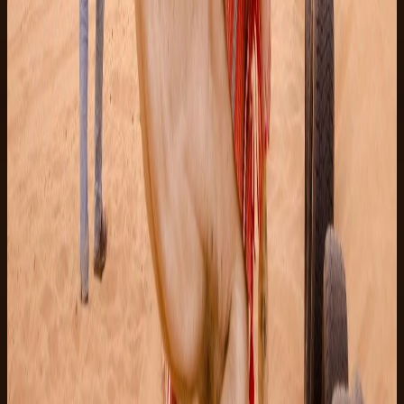
起
EUR 50
夜间精品
5
(
4
)
Marsa Alam
Marsa Alam 观星沙漠游
在纯净的埃及星空下，享受宁静的沙漠之夜
6h
简单
起
EUR 70
埃及荒野
Marsa Alam
Marsa Alam 吉普沙漠游