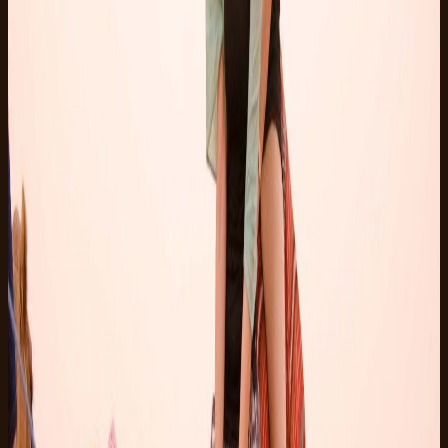
安全简介
佩戴头盔、安全须知及短暂试驾圈。
3
01:00
沙漠骑行
向导带队在东部沙漠开阔赛道上骑行。
4
02:00
茶歇
在宁静营地进行短暂 Bedouin 茶歇及拍照。