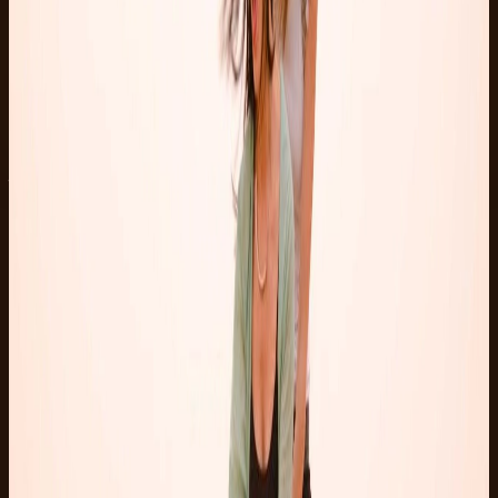
头巾和护目镜
拍照费
小费
你的一天，步骤详解
时间为参考时间。向导在预订后会确认具体行程安排。
1
00:00
酒店接送
从 Marsa Alam 或 Port Ghalib 出发接送。
2
00:45