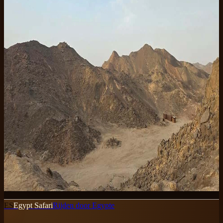
We are a small Egyptian crew. These guides are the answers we end
up giving on WhatsApp over and over — written down so you do
not have to ask.
Things to do in Hurghada beyond
desert safari
Hurghada is a desert town with a great reef in front of it. Past
the dunes there is a full day of snorkeling, diving, speedboat
trips, and spa time waiting for you. Here is how we plan a
week without leaving the Red Sea.
Read the guide
→
ES
Egypt Safari
Rijden door Egypte