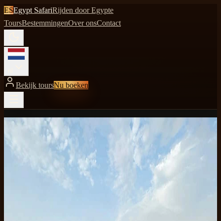
ES
Egypt Safari
Rijden door Egypte
Tours
Bestemmingen
Over ons
Contact
nl
Bekijk tours
Nu boeken
Home
Egypt Safari blog
Egypt Safari blog
Stories, guides, and Red Sea
tips