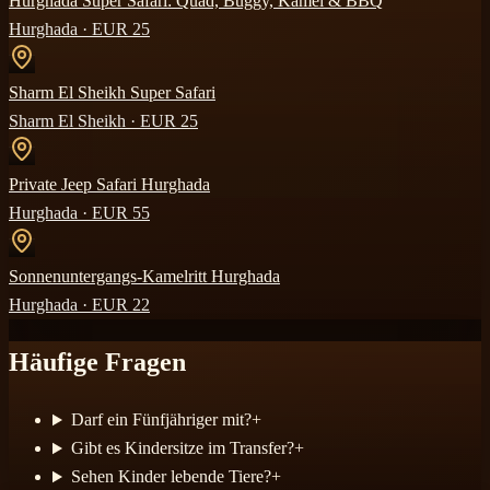
Hurghada Super Safari: Quad, Buggy, Kamel & BBQ
Hurghada
· EUR
25
Sharm El Sheikh Super Safari
Sharm El Sheikh
· EUR
25
Private Jeep Safari Hurghada
Hurghada
· EUR
55
Sonnenuntergangs-Kamelritt Hurghada
Hurghada
· EUR
22
Häufige Fragen
Darf ein Fünfjähriger mit?
+
Gibt es Kindersitze im Transfer?
+
Sehen Kinder lebende Tiere?
+