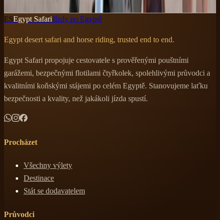
Rezervovat nyní
ES
Egypt Safari
Jízdy po Egyptě
Egypt desert safari and horse riding, trusted end to end.
Egypt Safari propojuje cestovatele s prověřenými pouštními
garážemi, bezpečnými flotilami čtyřkolek, spolehlivými průvodci a
kvalitními koňskými stájemi po celém Egyptě. Stanovujeme laťku
bezpečnosti a kvality, než jakákoli jízda spustí.
Procházet
Všechny výlety
Destinace
Stát se dodavatelem
Průvodci