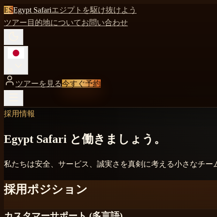
ES
Egypt Safari
エジプトを駆け抜けよう
ツアー
目的地
について
お問い合わせ
ja
ツアーを見る
今すぐ予約
採用情報
Egypt Safari と働きましょう。
私たちは安全、サービス、誠実さを真剣に考える小さなチー
採用ポジション
カスタマーサポート (多言語)