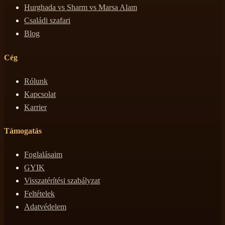
Hurghada vs Sharm vs Marsa Alam
Családi szafari
Blog
Cég
Rólunk
Kapcsolat
Karrier
Támogatás
Foglalásaim
GYIK
Visszatérítési szabályzat
Feltételek
Adatvédelem