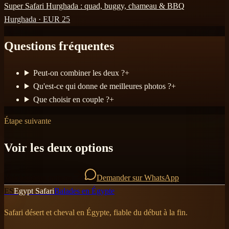
Super Safari Hurghada : quad, buggy, chameau & BBQ
Hurghada
· EUR
25
Questions fréquentes
Peut-on combiner les deux ?
+
Qu'est-ce qui donne de meilleures photos ?
+
Que choisir en couple ?
+
Étape suivante
Voir les deux options
Voir les deux options
Demander sur WhatsApp
ES
Egypt Safari
Balades en Égypte
Safari désert et cheval en Égypte, fiable du début à la fin.