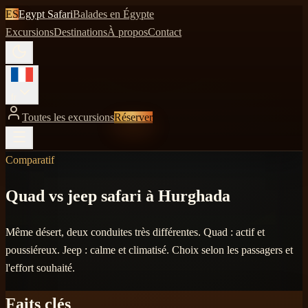
ES
Egypt Safari
Balades en Égypte
Excursions
Destinations
À propos
Contact
fr
Toutes les excursions
Réserver
Comparatif
Quad vs jeep safari à Hurghada
Même désert, deux conduites très différentes. Quad : actif et
poussiéreux. Jeep : calme et climatisé. Choix selon les passagers et
l'effort souhaité.
Faits clés