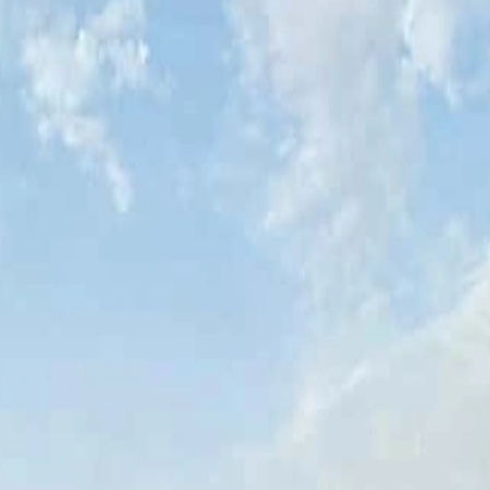
orme, des îles à atteindre en speedboat, du snorkeling, de la plongée et 
 : faire du quad dans le désert. C'est une super journée, mais c'est just
édouin le soir dont tu vas parler longtemps. Ce guide, c'est la short li
qui on travaille à l'année.
n
ble blanc, eau turquoise peu profonde, bancs de petits poissons à un mè
s, les débutants et tous ceux qui ne sont pas à l'aise en eau profonde. O
u Marsa Alam
Sorties quotidiennes, transfert hôtel, équipement inclus.
'une journée en mer
fait en 20, et tu passes plus de temps dans l'eau. On utilise les speedbo