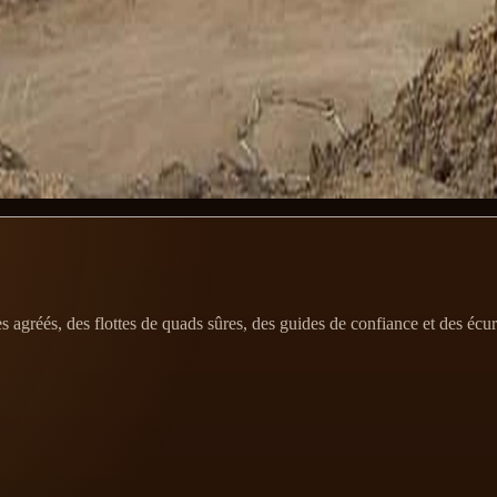
 gens la cherchent comme 'Orange Bay tours' parce que les photos Insta
norkeling tours.'
 c'est ce qu'on a envie que tu fasses les autres jours. Si tu veux qu'on 
agréés, des flottes de quads sûres, des guides de confiance et des écurie