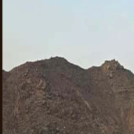
groupe et les occasions spéciales — zéro attente, zéro foule. C'est la 
Réserve un speedboat pour Orange Bay ou Giftun
Petits groupes, 
Plongée à Hurghada — murs et épaves acce
Si tu as toujours voulu essayer la plongée en eau chaude et claire, c'es
récif aux dauphins au large de Sahl Hasheesh. On a deux partenaires 
Planifier une journée de plongée à Hurghada
Centre PADI / SSI, pr
Plongeurs francophones — accompagnemen
Notre partenaire francophone à Hurghada accueille les plongeurs et 
Réserve ta plongée francophone à Hurghada