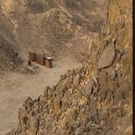
ammam et un dîner pieds nus. Le spa qu'on recommande est à deux rues
ge. La suite couple se réserve une semaine à l'avance — bloque la date
 nager avec les dauphins depuis un bateau public, pas un parc marin.
. On travaille avec un partenaire plongée à Marsa Alam qui gère tout,