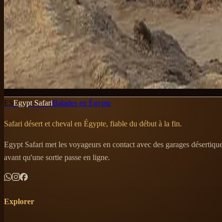
Orange Bay, c'est techniquement la pointe sud de Giftun Island. Les
les nouveaux visiteurs la trouvent sans scroller dix listes génériques 's
Voir la page de la tour Orange Bay
Egypt Safari, c'est le côté désert du voyage. Tout ce qui est plus haut,
WhatsApp, on t'envoie au bon partenaire pour chaque journée.
ES
Egypt Safari
Balades en Égypte
Safari désert et cheval en Égypte, fiable du début à la fin.
Egypt Safari met les voyageurs en contact avec des garages désertiques 
avant qu'une sortie passe en ligne.
Explorer