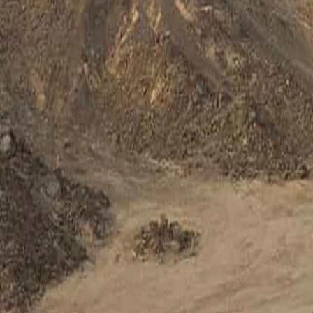
our redescendre
ûlée par le soleil. Le troisième jour devrait être un long massage, un h
ofond égyptien, et reste ouvert tard — tu peux arriver direct de la pla
ransfert hôtel possible, créneaux du soir.
harm El Sheikh
 plus grand récif tranquille d'Égypte et le meilleur endroit du pays pour
n fond, et les détroits de Tiran pour les plongées dérivantes costaudes
chniques, journées récif aux dauphins.