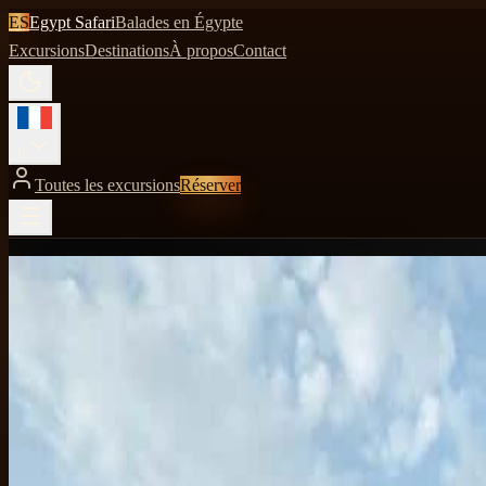
ES
Egypt Safari
Balades en Égypte
Excursions
Destinations
À propos
Contact
fr
Toutes les excursions
Réserver
Accueil
Tous les guides
Que faire à Hurghada en plus du safari dans le désert
2026-06-06
·
8 min de lecture
Que faire à Hurghada en plus du safari dan