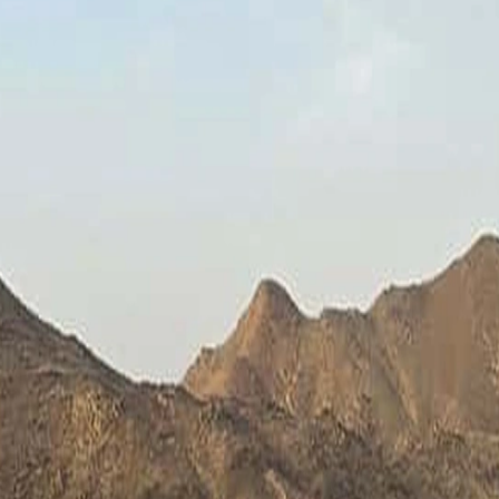
façon la plus propre de goûter à la mer Rouge si tu n'as qu'une matinée.
transfert hôtel, départs la plupart des matins.
ssibles aux débutants
t ici. Les récifs maison sont à 30 mètres et un baptême se fait en un aprè
: un pour les anglophones et germanophones, et un autre francophone do
ogrammes débutants, sorties certifiées.
t en français
les débutants en français, du premier cours au PADI Open Water. Le mê