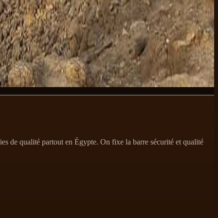
gram sont taguées comme ça. On en a fait une page dédiée pour que
te planifie la semaine complète — désert + récif + spa — écris-nous sur
s de qualité partout en Égypte. On fixe la barre sécurité et qualité