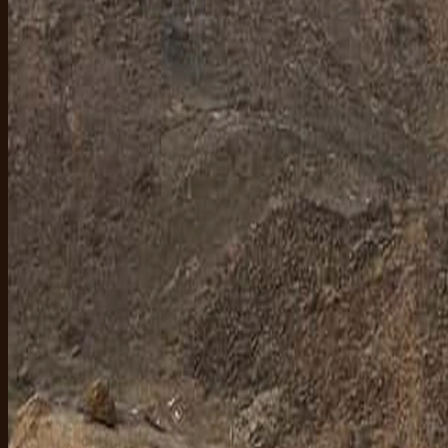
Spa, massage égyptien, et un soir calme p
La journée désert est poussiéreuse. La journée bateau est salée et br
de la marina, propose des massages bédouins à l'huile et du massage pr
dès que tu peux.
Réserver une séance spa ou massage à Hurghada
Suites couples, t
Au-delà de Hurghada — Marsa Alam et S
Si tu restes plus longtemps, le sud vaut la route. Marsa Alam, c'est le
Sharm El Sheikh, c'est la version Sinaï : même mer Rouge, montagnes e
des baptêmes aux croisières liveaboard.
Planifier une plongée à Marsa Alam
Plongées du bord, plongées te
L'île que tout le monde cherche