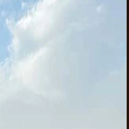
un spa où finir la journée. Voici comment on planifie une semaine
e une journée. Le reste du séjour, c'est le récif devant ton hôtel, une
st de ce qu'on envoie à nos propres clients quand ils nous demandent 'et
tre du bateau. Le snorkeling y est l'un des plus simples qui soient
n l'associe souvent à Giftun quand les gens veulent la carte postale
ats pour les demi-journées à Orange Bay, les sorties privées en petit