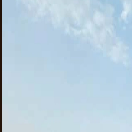
Hurghada, ce n'est pas que la dune. Devant la ville, il y a un récif én
entière sans quitter la mer Rouge.
La plupart des voyageurs arrivent à Hurghada avec une seule idée en tête
île que tu peux rejoindre en speedboat avant midi, et un long massage b
sinon, on fait quoi.' Chaque lien ci-dessous mène à un partenaire avec 
Snorkeling à Orange Bay et aux îles Giftu
Orange Bay, c'est la photo de Hurghada que tu as déjà vue : banc de sa
parce que le lagon est peu profond et protégé — parfait pour les enfant
plus une vraie session récif.
Réserve une journée snorkeling à Hurghada, Sharm El Sheikh o
Sortie en speedboat — la version rapide d
Un bateau en bois met 90 minutes à atteindre les îles. Un speedboat le 