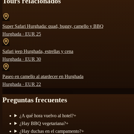
Tours relacionados
Super Safari Hurghada: quad, buggy, camello y BBQ
Hurghada
· EUR
25
Safari jeep Hurghada, estrellas y cena
Hurghada
· EUR
30
Paseo en camello al atardecer en Hurghada
Hurghada
· EUR
22
Preguntas frecuentes
¿A qué hora vuelvo al hotel?
+
¿Hay BBQ vegetariana?
+
¿Hay duchas en el campamento?
+