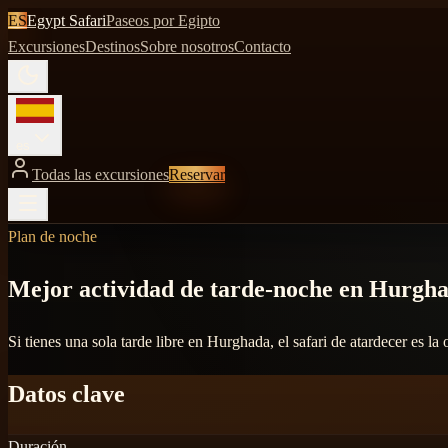
ES
Egypt Safari
Paseos por Egipto
Excursiones
Destinos
Sobre nosotros
Contacto
es
Todas las excursiones
Reservar
Plan de noche
Mejor actividad de tarde-noche en Hurghad
Si tienes una sola tarde libre en Hurghada, el safari de atardecer es 
Datos clave
Duración