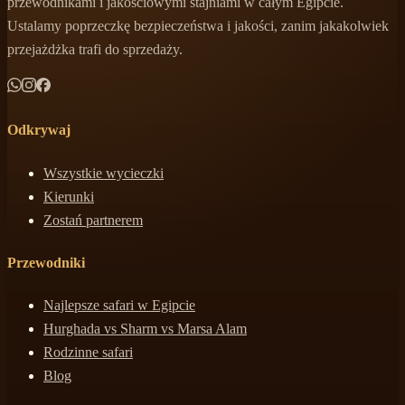
przewodnikami i jakościowymi stajniami w całym Egipcie.
Ustalamy poprzeczkę bezpieczeństwa i jakości, zanim jakakolwiek
przejażdżka trafi do sprzedaży.
Odkrywaj
Wszystkie wycieczki
Kierunki
Zostań partnerem
Przewodniki
Najlepsze safari w Egipcie
Hurghada vs Sharm vs Marsa Alam
Rodzinne safari
Blog