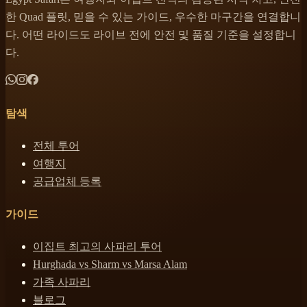
한 Quad 플릿, 믿을 수 있는 가이드, 우수한 마구간을 연결합니
다. 어떤 라이드도 라이브 전에 안전 및 품질 기준을 설정합니
다.
탐색
전체 투어
여행지
공급업체 등록
가이드
이집트 최고의 사파리 투어
Hurghada vs Sharm vs Marsa Alam
가족 사파리
블로그