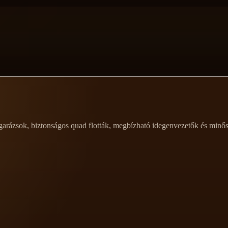
 garázsok, biztonságos quad flották, megbízható idegenvezetők és minő
.