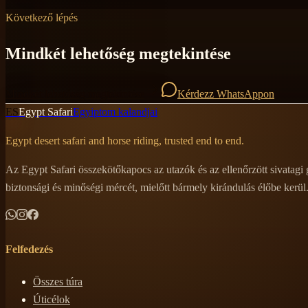
Következő lépés
Mindkét lehetőség megtekintése
Mindkét lehetőség megtekintése
Kérdezz WhatsAppon
ES
Egypt Safari
Egyiptom kalandjai
Egypt desert safari and horse riding, trusted end to end.
Az Egypt Safari összekötőkapocs az utazók és az ellenőrzött sivatagi
biztonsági és minőségi mércét, mielőtt bármely kirándulás élőbe kerül
Felfedezés
Összes túra
Úticélok