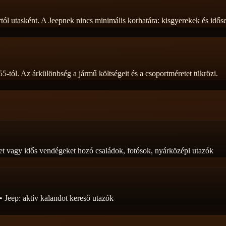
ól utasként. A Jeepnek nincs minimális korhatára: kisgyerekek és időse
tól. Az árkülönbség a jármű költségeit és a csoportméretet tükrözi.
eket vagy idős vendégeket hozó családok, fotósok, nyárközépi utazók
 Jeep: aktív kalandot kereső utazók