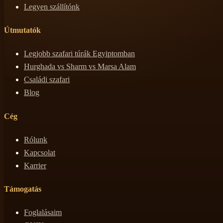
Legyen szállítónk
Útmutatók
Legjobb szafari túrák Egyiptomban
Hurghada vs Sharm vs Marsa Alam
Családi szafari
Blog
Cég
Rólunk
Kapcsolat
Karrier
Támogatás
Foglalásaim