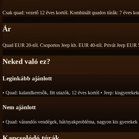
Csak quad: vezető 12 éves kortól. Kombinált quados túrák: 7 éves kort
Ár
Quad EUR 20-tól. Csoportos Jeep kb. EUR 40-tól. Privát Jeep EUR 55-
Neked való ez?
Leginkább ajánlott
• Quad: kalandkeresők, fitt utazók, 12 éves kortól • Jeep: kisgyerek
Nem ajánlott
• Quad: várandós vendégek, hát/nyakprobléma, nagyon kis gyerekek •
Kapcsolódó túrák