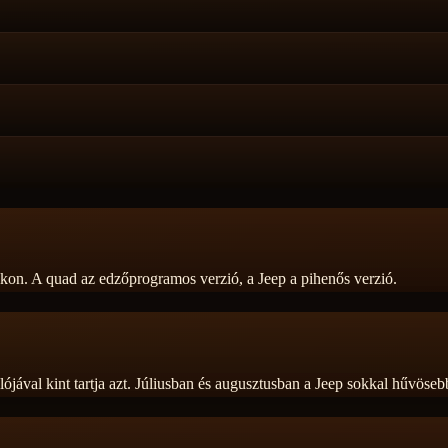
akon. A quad az edzőprogramos verzió, a Jeep a pihenős verzió.
lójával kint tartja azt. Júliusban és augusztusban a Jeep sokkal hűvöse