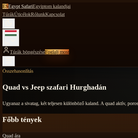
ES
Egypt Safari
Egyiptom kalandjai
Túrák
Úticélok
Rólunk
Kapcsolat
hu
Túrák böngészése
Foglalj most
Összehasonlítás
Quad vs Jeep szafari Hurghadán
Ugyanaz a sivatag, két teljesen különböző kaland. A quad aktív, poros
Főbb tények
Quad ára