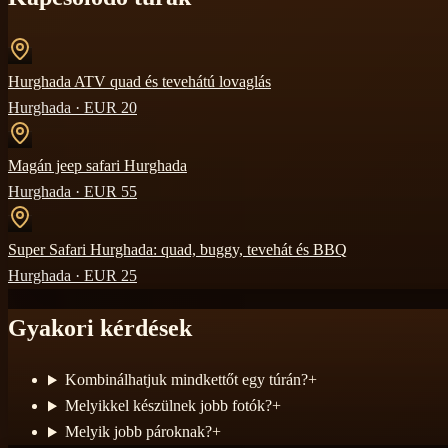
Hurghada ATV quad és tevehátú lovaglás
Hurghada
· EUR
20
Magán jeep safari Hurghada
Hurghada
· EUR
55
Super Safari Hurghada: quad, buggy, tevehát és BBQ
Hurghada
· EUR
25
Gyakori kérdések
Kombinálhatjuk mindkettőt egy túrán?
+
Melyikkel készülnek jobb fotók?
+
Melyik jobb pároknak?
+