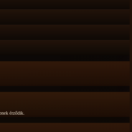
bbnek érződik.